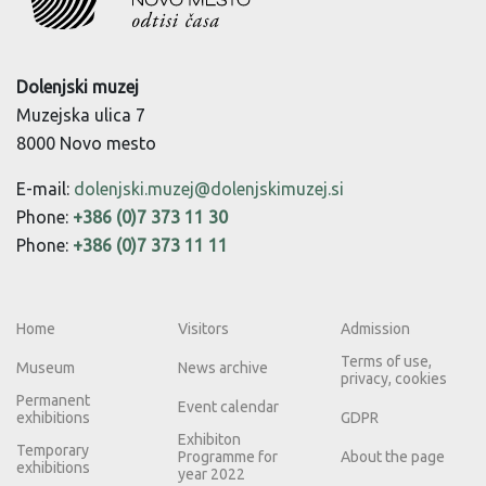
Dolenjski muzej
Muzejska ulica 7
8000 Novo mesto
E-mail:
dolenjski.muzej@dolenjskimuzej.si
Phone:
+386 (0)7 373 11 30
Phone:
+386 (0)7 373 11 11
Home
Visitors
Admission
Terms of use,
Museum
News archive
privacy, cookies
Permanent
Event calendar
exhibitions
GDPR
Exhibiton
Temporary
Programme for
About the page
exhibitions
year 2022