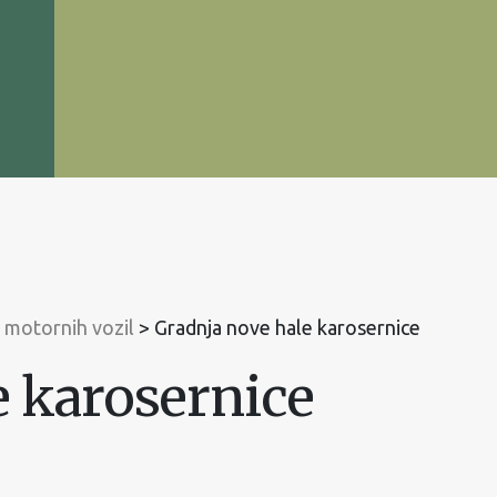
a motornih vozil
>
Gradnja nove hale karosernice
e karosernice