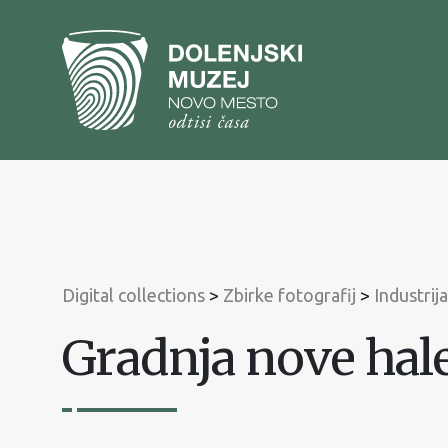
To
content
To
main
menu
Digital collections
>
Zbirke fotografij
>
Industrij
Gradnja nove hal