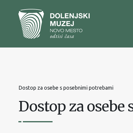
Na
vsebino
Na
glavni
meni
Dostop za osebe s posebnimi potrebami
Dostop za osebe 