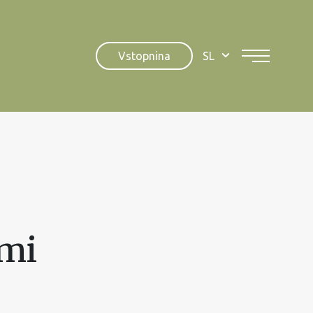
Vstopnina
SL
ami