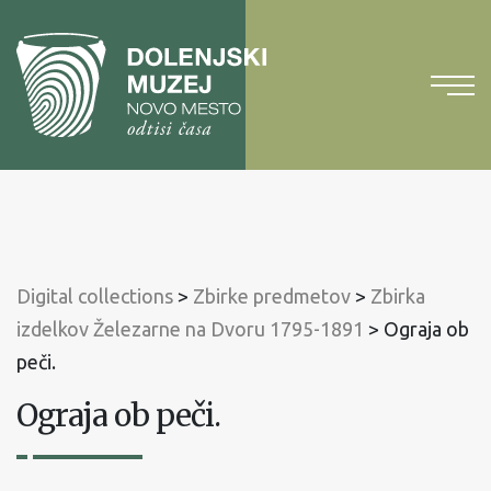
To
content
To
main
menu
Digital collections
>
Zbirke predmetov
>
Zbirka
izdelkov Železarne na Dvoru 1795-1891
>
Ograja ob
peči.
Ograja ob peči.