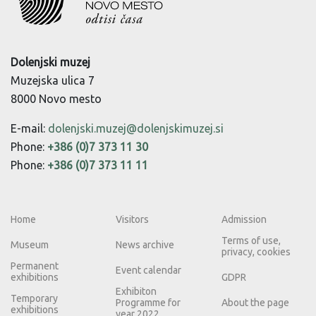
Dolenjski muzej
Muzejska ulica 7
8000 Novo mesto
E-mail:
dolenjski.muzej@dolenjskimuzej.si
Phone:
+386 (0)7 373 11 30
Phone:
+386 (0)7 373 11 11
Home
Visitors
Admission
Terms of use,
Museum
News archive
privacy, cookies
Permanent
Event calendar
exhibitions
GDPR
Exhibiton
Temporary
Programme for
About the page
exhibitions
year 2022