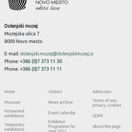
Dolenjski muzej
Muzejska ulica 7
8000 Novo mesto
E-mail:
dolenjski.muzej@dolenjskimuzej.si
Phone:
+386 (0)7 373 11 30
Phone:
+386 (0)7 373 11 11
Home
Visitors
Admission
Terms of use,
Museum
News archive
privacy, cookies
Permanent
Event calendar
exhibitions
GDPR
Exhibiton
Temporary
Programme for
About the page
exhibitions
year 2022