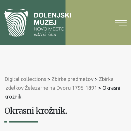
To
content
To
main
menu
Digital collections
>
Zbirke predmetov
>
Zbirka
izdelkov Železarne na Dvoru 1795-1891
>
Okrasni
krožnik.
Okrasni krožnik.