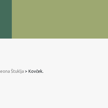
Leona Štuklja
>
Kovček.