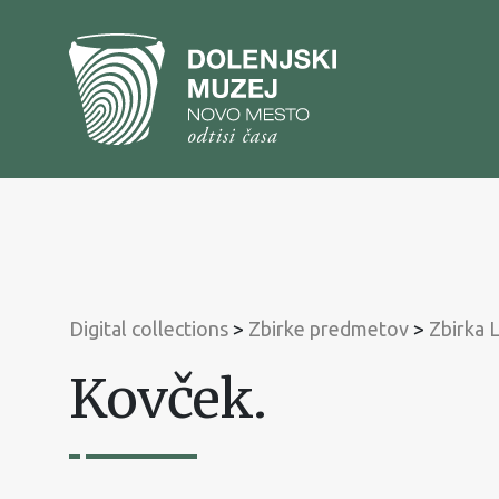
To
content
To
main
menu
Digital collections
>
Zbirke predmetov
>
Zbirka 
Kovček.