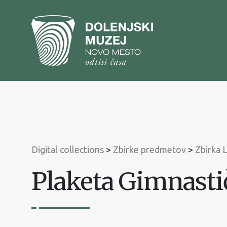
To
content
To
main
menu
Digital collections
>
Zbirke predmetov
>
Zbirka 
Plaketa Gimnasti