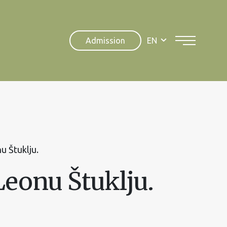
Admission
EN
u Štuklju.
Leonu Štuklju.