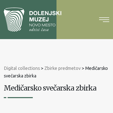
To
content
To
main
menu
Digital collections
>
Zbirke predmetov
>
Medičarsko
svečarska zbirka
Medičarsko svečarska zbirka