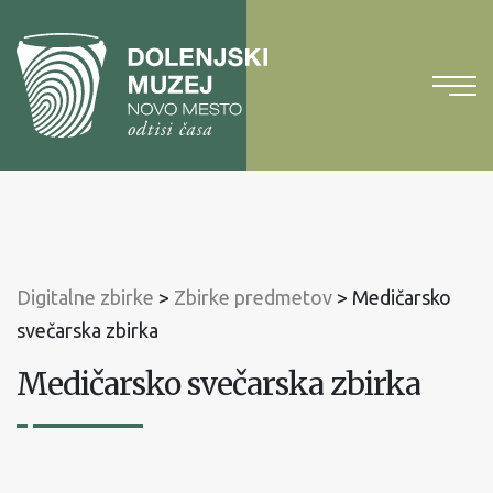
Na
vsebino
Na
glavni
meni
Digitalne zbirke
>
Zbirke predmetov
>
Medičarsko
svečarska zbirka
Medičarsko svečarska zbirka