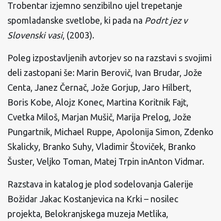
Trobentar izjemno senzibilno ujel trepetanje
spomladanske svetlobe, ki pada na
Podrt jez v
Slovenski vasi
, (2003).
Poleg izpostavljenih avtorjev so na razstavi s svojimi
deli zastopani še: Marin Berovič, Ivan Brudar, Jože
Centa, Janez Černač, Jože Gorjup, Jaro Hilbert,
Boris Kobe, Alojz Konec, Martina Koritnik Fajt,
Cvetka Miloš, Marjan Mušič, Marija Prelog, Jože
Pungartnik, Michael Ruppe, Apolonija Simon, Zdenko
Skalicky, Branko Suhy, Vladimir Štoviček, Branko
Šuster, Veljko Toman, Matej Trpin inAnton Vidmar.
Razstava in katalog je plod sodelovanja Galerije
Božidar Jakac Kostanjevica na Krki – nosilec
projekta, Belokranjskega muzeja Metlika,