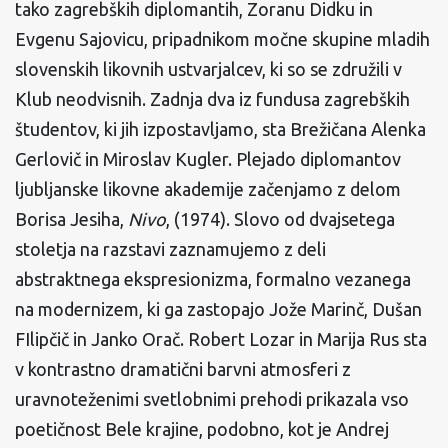
tako zagrebških diplomantih, Zoranu Didku in
Evgenu Sajovicu, pripadnikom močne skupine mladih
slovenskih likovnih ustvarjalcev, ki so se združili v
Klub neodvisnih. Zadnja dva iz fundusa zagrebških
študentov, ki jih izpostavljamo, sta Brežičana Alenka
Gerlovič in Miroslav Kugler. Plejado diplomantov
ljubljanske likovne akademije začenjamo z delom
Borisa Jesiha,
Nivo
, (1974). Slovo od dvajsetega
stoletja na razstavi zaznamujemo z deli
abstraktnega ekspresionizma, formalno vezanega
na modernizem, ki ga zastopajo Jože Marinč, Dušan
FIlipčič in Janko Orač. Robert Lozar in Marija Rus sta
v kontrastno dramatični barvni atmosferi z
uravnoteženimi svetlobnimi prehodi prikazala vso
poetičnost Bele krajine, podobno, kot je Andrej