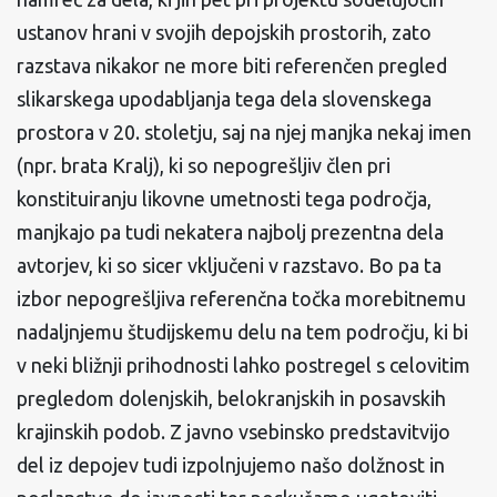
ustanov hrani v svojih depojskih prostorih, zato
razstava nikakor ne more biti referenčen pregled
slikarskega upodabljanja tega dela slovenskega
prostora v 20. stoletju, saj na njej manjka nekaj imen
(npr. brata Kralj), ki so nepogrešljiv člen pri
konstituiranju likovne umetnosti tega področja,
manjkajo pa tudi nekatera najbolj prezentna dela
avtorjev, ki so sicer vključeni v razstavo. Bo pa ta
izbor nepogrešljiva referenčna točka morebitnemu
nadaljnjemu študijskemu delu na tem področju, ki bi
v neki bližnji prihodnosti lahko postregel s celovitim
pregledom dolenjskih, belokranjskih in posavskih
krajinskih podob. Z javno vsebinsko predstavitvijo
del iz depojev tudi izpolnjujemo našo dolžnost in