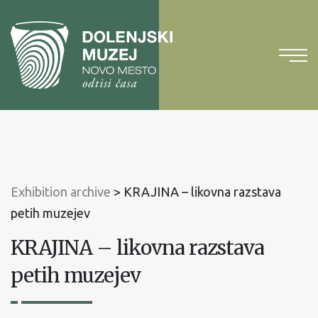
To
content
To
main
menu
Exhibition archive
>
KRAJINA – likovna razstava
petih muzejev
KRAJINA – likovna razstava
petih muzejev