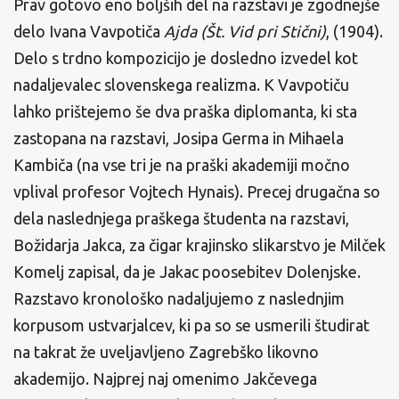
Prav gotovo eno boljših del na razstavi je zgodnejše
delo Ivana Vavpotiča
Ajda (Št. Vid pri Stični)
, (1904).
Delo s trdno kompozicijo je dosledno izvedel kot
nadaljevalec slovenskega realizma. K Vavpotiču
lahko prištejemo še dva praška diplomanta, ki sta
zastopana na razstavi, Josipa Germa in Mihaela
Kambiča (na vse tri je na praški akademiji močno
vplival profesor Vojtech Hynais). Precej drugačna so
dela naslednjega praškega študenta na razstavi,
Božidarja Jakca, za čigar krajinsko slikarstvo je Milček
Komelj zapisal, da je Jakac poosebitev Dolenjske.
Razstavo kronološko nadaljujemo z naslednjim
korpusom ustvarjalcev, ki pa so se usmerili študirat
na takrat že uveljavljeno Zagrebško likovno
akademijo. Najprej naj omenimo Jakčevega