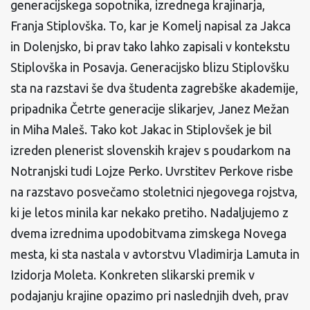
generacijskega sopotnika, izrednega krajinarja,
Franja Stiplovška. To, kar je Komelj napisal za Jakca
in Dolenjsko, bi prav tako lahko zapisali v kontekstu
Stiplovška in Posavja. Generacijsko blizu Stiplovšku
sta na razstavi še dva študenta zagrebške akademije,
pripadnika Četrte generacije slikarjev, Janez Mežan
in Miha Maleš. Tako kot Jakac in Stiplovšek je bil
izreden plenerist slovenskih krajev s poudarkom na
Notranjski tudi Lojze Perko. Uvrstitev Perkove risbe
na razstavo posvečamo stoletnici njegovega rojstva,
ki je letos minila kar nekako pretiho. Nadaljujemo z
dvema izrednima upodobitvama zimskega Novega
mesta, ki sta nastala v avtorstvu Vladimirja Lamuta in
Izidorja Moleta. Konkreten slikarski premik v
podajanju krajine opazimo pri naslednjih dveh, prav