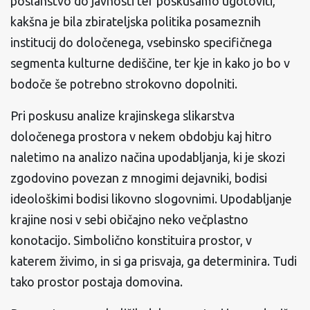
poslanstvo do javnosti ter poskušamo ugotoviti,
kakšna je bila zbirateljska politika posameznih
institucij do določenega, vsebinsko specifičnega
segmenta kulturne dediščine, ter kje in kako jo bo v
bodoče še potrebno strokovno dopolniti.
Pri poskusu analize krajinskega slikarstva
določenega prostora v nekem obdobju kaj hitro
naletimo na analizo načina upodabljanja, ki je skozi
zgodovino povezan z mnogimi dejavniki, bodisi
ideološkimi bodisi likovno slogovnimi. Upodabljanje
krajine nosi v sebi običajno neko večplastno
konotacijo. Simbolično konstituira prostor, v
katerem živimo, in si ga prisvaja, ga determinira. Tudi
tako prostor postaja domovina.