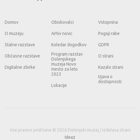
Domov
Obiskovalci
Vstopnina
O muzeju
Arhiv novic
Pogoji rabe
Stalne razstave
Koledar dogodkov
GDPR
Program razstav
Občasne razstave
O strani
Dolenjskega
muzeja Novo
Digitalne zbirke
Kazalo strani
mesto za leto
2023
Izjava o
dostopnosti
Lokacije
Vse pravice pridržane © 2026 Dolenjski muzej / izdelava strani
Ideaz