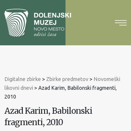
Na
vsebino
Na
glavni
meni
Digitalne zbirke
>
Zbirke predmetov
>
Novomeški
likovni dnevi
>
Azad Karim, Babilonski fragmenti,
2010
Azad Karim, Babilonski
fragmenti, 2010