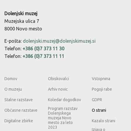
Dolenjski muzej
Muzejska ulica 7
8000 Novo mesto
E-pošta:
dolenjski.muzej@dolenjskimuzej.si
Telefon:
+386 (0)7 373 11 30
Telefon:
+386 (0)7 373 11 11
Domov
Obiskovalci
Vstopnina
O muzeju
Arhiv novic
Pogoji rabe
Stalne razstave
Koledar dogodkov
GDPR
Program razstav
Občasne razstave
O strani
Dolenjskega
muzeja Novo
Digitalne zbirke
Kazalo strani
mesto za leto
2023
Izjava o