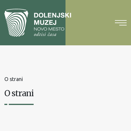
Na
vsebino
Na
glavni
meni
O strani
O strani