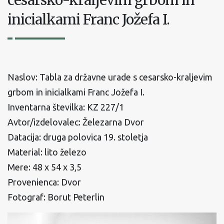
cesarsko-kraljevim grbom in
inicialkami Franc Jožefa I.
Naslov: Tabla za državne urade s cesarsko-kraljevim
grbom in inicialkami Franc Jožefa I.
Inventarna številka: KZ 227/1
Avtor/izdelovalec: Železarna Dvor
Datacija: druga polovica 19. stoletja
Material: lito železo
Mere: 48 x 54 x 3,5
Provenienca: Dvor
Fotograf: Borut Peterlin