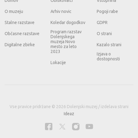
Domov
Obiskovalci
Vstopnina
O muzeju
Arhiv novic
Pogoji rabe
Stalne razstave
Koledar dogodkov
GDPR
Program razstav
Občasne razstave
O strani
Dolenjskega
muzeja Novo
Digitalne zbirke
Kazalo strani
mesto za leto
2023
Izjava o
dostopnosti
Lokacije
Vse pravice pridržane © 2026 Dolenjski muzej / izdelava strani
Ideaz