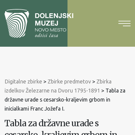
Na
vsebino
Na
glavni
meni
Digitalne zbirke
>
Zbirke predmetov
>
Zbirka
izdelkov Železarne na Dvoru 1795-1891
>
Tabla za
državne urade s cesarsko-kraljevim grbom in
inicialkami Franc Jožefa I.
Tabla za državne urade s