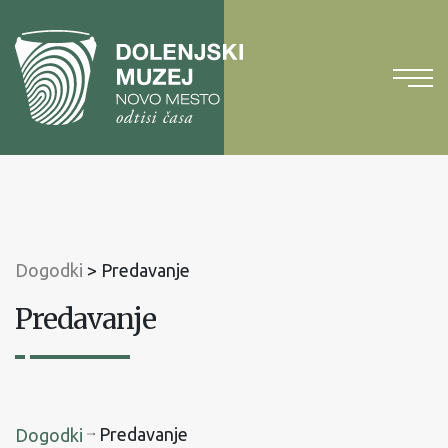
Na
vsebino
Na
glavni
meni
Dogodki
>
Predavanje
Predavanje
Predavanje
Dogodki