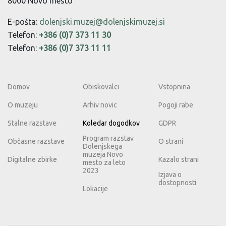
8000 Novo mesto
E-pošta:
dolenjski.muzej@dolenjskimuzej.si
Telefon:
+386 (0)7 373 11 30
Telefon:
+386 (0)7 373 11 11
Domov
Obiskovalci
Vstopnina
O muzeju
Arhiv novic
Pogoji rabe
Stalne razstave
Koledar dogodkov
GDPR
Program razstav
Občasne razstave
O strani
Dolenjskega
muzeja Novo
Digitalne zbirke
Kazalo strani
mesto za leto
2023
Izjava o
dostopnosti
Lokacije