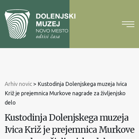
Na
vsebino
Na
glavni
meni
Arhiv novic
>
Kustodinja Dolenjskega muzeja Ivica
Križ je prejemnica Murkove nagrade za življenjsko
delo
Kustodinja Dolenjskega muzeja
Ivica Križ je prejemnica Murkove