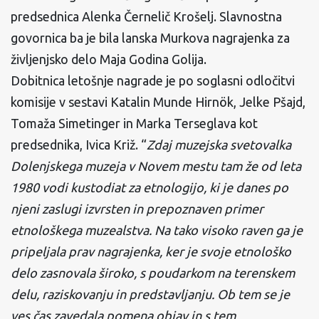
predsednica Alenka Černelič Krošelj. Slavnostna
govornica ba je bila lanska Murkova nagrajenka za
življenjsko delo Maja Godina Golija.
Dobitnica letošnje nagrade je po soglasni odločitvi
komisije v sestavi Katalin Munde Hirnök, Jelke Pšajd,
Tomaža Simetinger in Marka Terseglava kot
predsednika, Ivica Križ. “
Zdaj muzejska svetovalka
Dolenjskega muzeja v Novem mestu tam že od leta
1980 vodi kustodiat za etnologijo, ki je danes po
njeni zaslugi izvrsten in prepoznaven primer
etnološkega muzealstva. Na tako visoko raven ga je
pripeljala prav nagrajenka, ker je svoje etnološko
delo zasnovala široko, s poudarkom na terenskem
delu, raziskovanju in predstavljanju. Ob tem se je
ves čas zavedala pomena objav in s tem