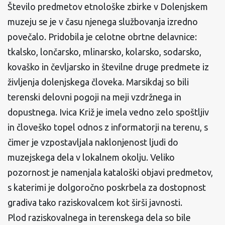
Število predmetov etnološke zbirke v Dolenjskem
muzeju se je v času njenega službovanja izredno
povečalo. Pridobila je celotne obrtne delavnice:
tkalsko, lončarsko, mlinarsko, kolarsko, sodarsko,
kovaško in čevljarsko in številne druge predmete iz
življenja dolenjskega človeka. Marsikdaj so bili
terenski delovni pogoji na meji vzdržnega in
dopustnega. Ivica Križ je imela vedno zelo spoštljiv
in človeško topel odnos z informatorji na terenu, s
čimer je vzpostavljala naklonjenost ljudi do
muzejskega dela v lokalnem okolju. Veliko
pozornost je namenjala kataloški objavi predmetov,
s katerimi je dolgoročno poskrbela za dostopnost
gradiva tako raziskovalcem kot širši javnosti.
Plod raziskovalnega in terenskega dela so bile