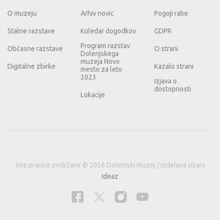
O muzeju
Arhiv novic
Pogoji rabe
Stalne razstave
Koledar dogodkov
GDPR
Program razstav
Občasne razstave
O strani
Dolenjskega
muzeja Novo
Digitalne zbirke
Kazalo strani
mesto za leto
2023
Izjava o
dostopnosti
Lokacije
Vse pravice pridržane © 2026 Dolenjski muzej / izdelava strani
Ideaz