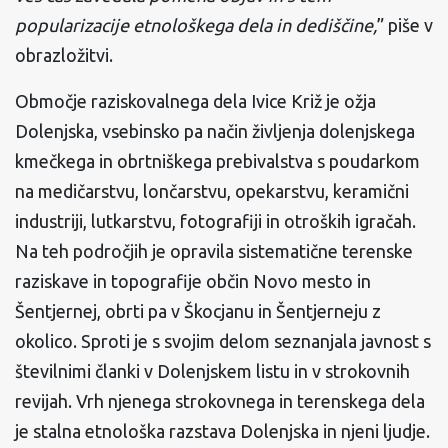
popularizacije etnološkega dela in dediščine,
” piše v
obrazložitvi.
Območje raziskovalnega dela Ivice Križ je ožja
Dolenjska, vsebinsko pa način življenja dolenjskega
kmečkega in obrtniškega prebivalstva s poudarkom
na medičarstvu, lončarstvu, opekarstvu, keramični
industriji, lutkarstvu, fotografiji in otroških igračah.
Na teh področjih je opravila sistematične terenske
raziskave in topografije občin Novo mesto in
Šentjernej, obrti pa v Škocjanu in Šentjerneju z
okolico. Sproti je s svojim delom seznanjala javnost s
številnimi članki v Dolenjskem listu in v strokovnih
revijah. Vrh njenega strokovnega in terenskega dela
je stalna etnološka razstava Dolenjska in njeni ljudje.