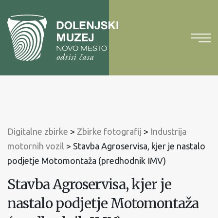
Na
vsebino
Na
glavni
meni
Digitalne zbirke
>
Zbirke fotografij
>
Industrija
motornih vozil
>
Stavba Agroservisa, kjer je nastalo
podjetje Motomontaža (predhodnik IMV)
Stavba Agroservisa, kjer je
nastalo podjetje Motomontaža