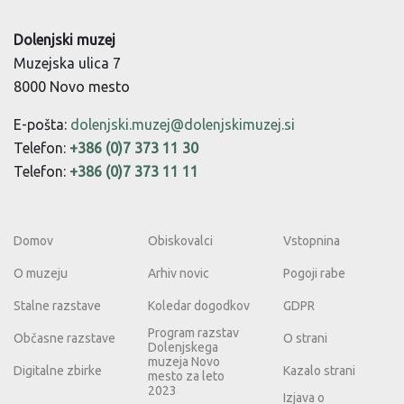
Dolenjski muzej
Muzejska ulica 7
8000 Novo mesto
E-pošta:
dolenjski.muzej@dolenjskimuzej.si
Telefon:
+386 (0)7 373 11 30
Telefon:
+386 (0)7 373 11 11
Domov
Obiskovalci
Vstopnina
O muzeju
Arhiv novic
Pogoji rabe
Stalne razstave
Koledar dogodkov
GDPR
Program razstav
Občasne razstave
O strani
Dolenjskega
muzeja Novo
Digitalne zbirke
Kazalo strani
mesto za leto
2023
Izjava o