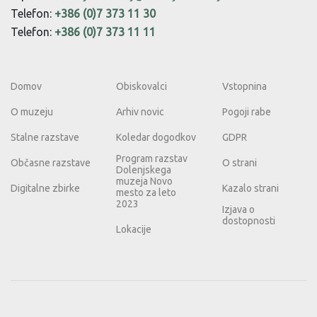
Telefon:
+386 (0)7 373 11 30
Telefon:
+386 (0)7 373 11 11
Domov
Obiskovalci
Vstopnina
O muzeju
Arhiv novic
Pogoji rabe
Stalne razstave
Koledar dogodkov
GDPR
Program razstav
Občasne razstave
O strani
Dolenjskega
muzeja Novo
Digitalne zbirke
Kazalo strani
mesto za leto
2023
Izjava o
dostopnosti
Lokacije