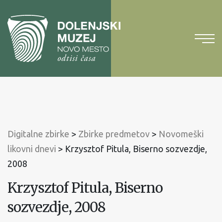
Na
vsebino
Na
glavni
meni
Digitalne zbirke
>
Zbirke predmetov
>
Novomeški
likovni dnevi
>
Krzysztof Pitula, Biserno sozvezdje,
2008
Krzysztof Pitula, Biserno
sozvezdje, 2008