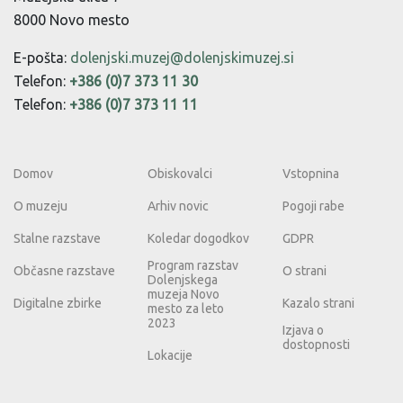
8000 Novo mesto
E-pošta:
dolenjski.muzej@dolenjskimuzej.si
Telefon:
+386 (0)7 373 11 30
Telefon:
+386 (0)7 373 11 11
Domov
Obiskovalci
Vstopnina
O muzeju
Arhiv novic
Pogoji rabe
Stalne razstave
Koledar dogodkov
GDPR
Program razstav
Občasne razstave
O strani
Dolenjskega
muzeja Novo
Digitalne zbirke
Kazalo strani
mesto za leto
2023
Izjava o
dostopnosti
Lokacije