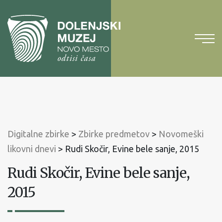
Na
vsebino
Na
glavni
meni
Digitalne zbirke
>
Zbirke predmetov
>
Novomeški
likovni dnevi
>
Rudi Skočir, Evine bele sanje, 2015
Rudi Skočir, Evine bele sanje,
2015