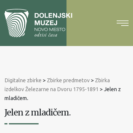
Na
vsebino
Na
glavni
meni
Digitalne zbirke
>
Zbirke predmetov
>
Zbirka
izdelkov Železarne na Dvoru 1795-1891
>
Jelen z
mladičem.
Jelen z mladičem.