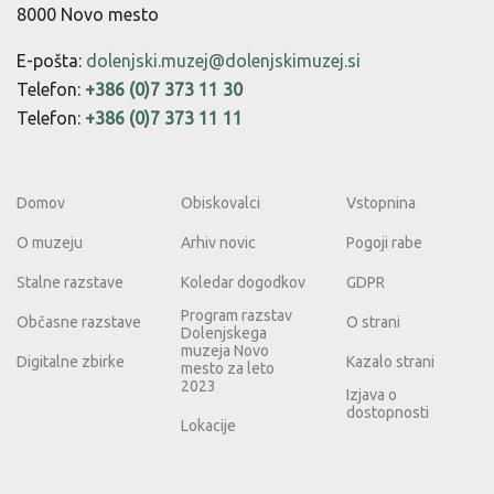
8000 Novo mesto
E-pošta:
dolenjski.muzej@dolenjskimuzej.si
Telefon:
+386 (0)7 373 11 30
Telefon:
+386 (0)7 373 11 11
Domov
Obiskovalci
Vstopnina
O muzeju
Arhiv novic
Pogoji rabe
Stalne razstave
Koledar dogodkov
GDPR
Program razstav
Občasne razstave
O strani
Dolenjskega
muzeja Novo
Digitalne zbirke
Kazalo strani
mesto za leto
2023
Izjava o
dostopnosti
Lokacije