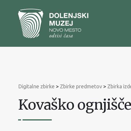
Na
vsebino
Na
glavni
meni
Digitalne zbirke
>
Zbirke predmetov
>
Zbirka iz
Kovaško ognjišče