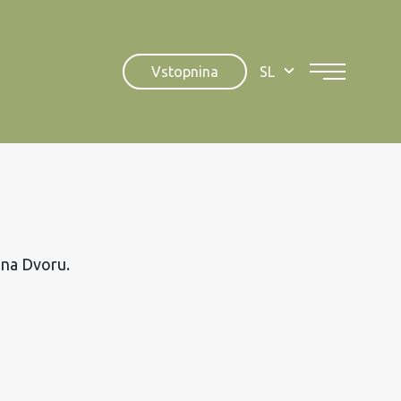
Vstopnina
SL
 na Dvoru.