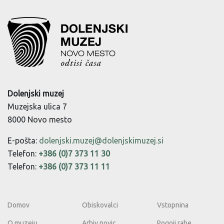
Dolenjski muzej
Muzejska ulica 7
8000 Novo mesto
E-pošta:
dolenjski.muzej@dolenjskimuzej.si
Telefon:
+386 (0)7 373 11 30
Telefon:
+386 (0)7 373 11 11
Domov
Obiskovalci
Vstopnina
O muzeju
Arhiv novic
Pogoji rabe