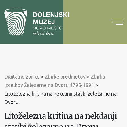
Na
vsebino
Na
glavni
meni
Digitalne zbirke
>
Zbirke predmetov
>
Zbirka
izdelkov Železarne na Dvoru 1795-1891
>
Litoželezna kritina na nekdanji stavbi železarne na
Dvoru.
Litoželezna kritina na nekdanji