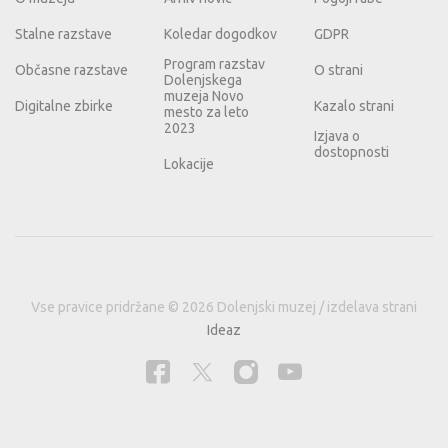
Stalne razstave
Koledar dogodkov
GDPR
Program razstav
Občasne razstave
O strani
Dolenjskega
muzeja Novo
Digitalne zbirke
Kazalo strani
mesto za leto
2023
Izjava o
dostopnosti
Lokacije
Vse pravice pridržane © 2026 Dolenjski muzej / izdelava strani
Ideaz