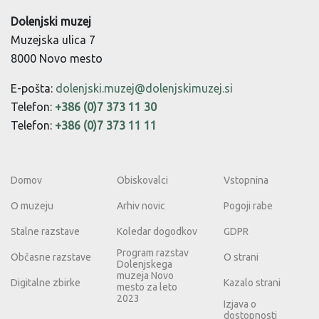
Dolenjski muzej
Muzejska ulica 7
8000 Novo mesto
E-pošta:
dolenjski.muzej@dolenjskimuzej.si
Telefon:
+386 (0)7 373 11 30
Telefon:
+386 (0)7 373 11 11
Domov
Obiskovalci
Vstopnina
O muzeju
Arhiv novic
Pogoji rabe
Stalne razstave
Koledar dogodkov
GDPR
Program razstav
Občasne razstave
O strani
Dolenjskega
muzeja Novo
Digitalne zbirke
Kazalo strani
mesto za leto
2023
Izjava o
dostopnosti