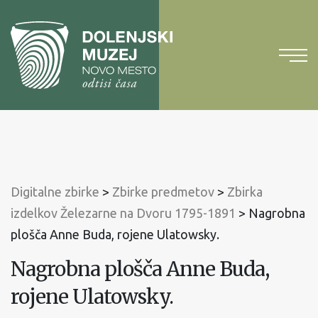
Na
vsebino
Na
glavni
meni
Digitalne zbirke
>
Zbirke predmetov
>
Zbirka
izdelkov Železarne na Dvoru 1795-1891
>
Nagrobna
plošča Anne Buda, rojene Ulatowsky.
Nagrobna plošča Anne Buda,
rojene Ulatowsky.