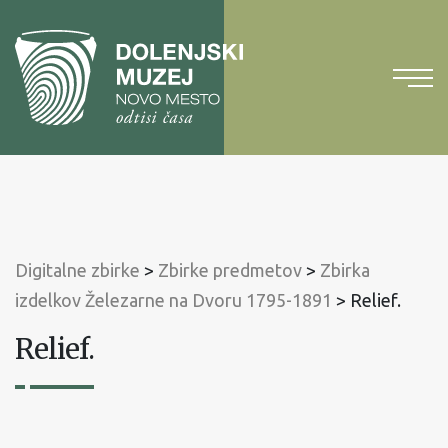
Na
vsebino
Na
glavni
meni
Digitalne zbirke
>
Zbirke predmetov
>
Zbirka
izdelkov Železarne na Dvoru 1795-1891
>
Relief.
Relief.