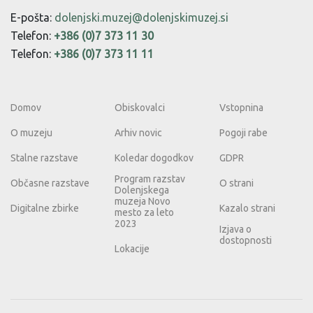
E-pošta:
dolenjski.muzej@dolenjskimuzej.si
Telefon:
+386 (0)7 373 11 30
Telefon:
+386 (0)7 373 11 11
Domov
Obiskovalci
Vstopnina
O muzeju
Arhiv novic
Pogoji rabe
Stalne razstave
Koledar dogodkov
GDPR
Program razstav
Občasne razstave
O strani
Dolenjskega
muzeja Novo
Digitalne zbirke
Kazalo strani
mesto za leto
2023
Izjava o
dostopnosti
Lokacije