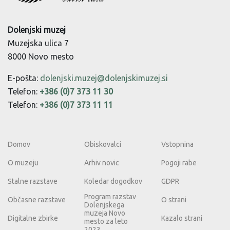
Dolenjski muzej
Muzejska ulica 7
8000 Novo mesto
E-pošta:
dolenjski.muzej@dolenjskimuzej.si
Telefon:
+386 (0)7 373 11 30
Telefon:
+386 (0)7 373 11 11
Domov
Obiskovalci
Vstopnina
O muzeju
Arhiv novic
Pogoji rabe
Stalne razstave
Koledar dogodkov
GDPR
Program razstav
Občasne razstave
O strani
Dolenjskega
muzeja Novo
Digitalne zbirke
Kazalo strani
mesto za leto
2023