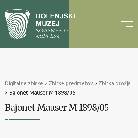
Na
vsebino
Na
glavni
meni
Digitalne zbirke
>
Zbirke predmetov
>
Zbirka orožja
>
Bajonet Mauser M 1898/05
Bajonet Mauser M 1898/05