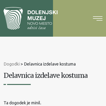
Na
vsebino
Na
glavni
meni
Dogodki
>
Delavnica izdelave kostuma
Delavnica izdelave kostuma
Ta dogodek je minil.