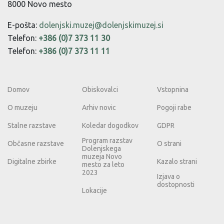
8000 Novo mesto
E-pošta:
dolenjski.muzej@dolenjskimuzej.si
Telefon:
+386 (0)7 373 11 30
Telefon:
+386 (0)7 373 11 11
Domov
Obiskovalci
Vstopnina
O muzeju
Arhiv novic
Pogoji rabe
Stalne razstave
Koledar dogodkov
GDPR
Program razstav
Občasne razstave
O strani
Dolenjskega
muzeja Novo
Digitalne zbirke
Kazalo strani
mesto za leto
2023
Izjava o
dostopnosti
Lokacije