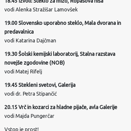
18.45 Izvoli: Steklo za mizo, Ropasova hiša
vodi Alenka Stražišar Lamovšek
19.00 Slovensko uporabno steklo, Mala dvorana in
predavalnica
vodi Katarina Dajčman
19.30 Šolski kemijski laboratorij, Stalna razstava
novejše zgodovine (NOB)
vodi Matej Rifelj
19.45 Stekleni svetovi, Galerija
vodi dr. Petra Stipančić
20.15 Vrč in kozarci za hladne pijače, avla Galerije
vodi Majda Pungerčar
Vstop je prost!