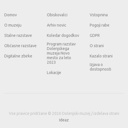
Domov
Obiskovalci
Vstopnina
O muzeju
Arhiv novic
Pogoji rabe
Stalne razstave
Koledar dogodkov
GDPR
Program razstav
Občasne razstave
O strani
Dolenjskega
muzeja Novo
Digitalne zbirke
Kazalo strani
mesto za leto
2023
Izjava o
dostopnosti
Lokacije
Vse pravice pridržane © 2026 Dolenjski muzej / izdelava strani
Ideaz