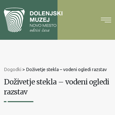
Na
vsebino
Na
glavni
meni
Dogodki
>
Doživetje stekla – vodeni ogledi razstav
Doživetje stekla – vodeni ogledi
razstav