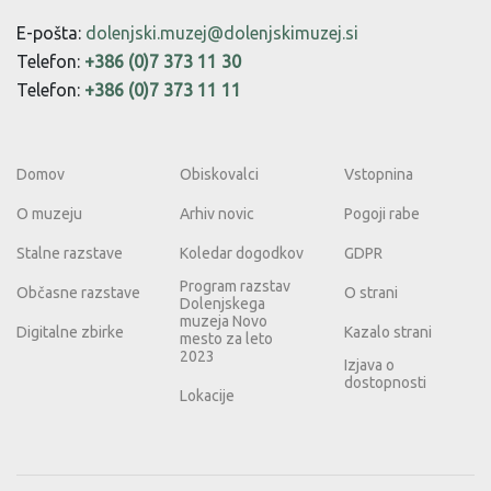
E-pošta:
dolenjski.muzej@dolenjskimuzej.si
Telefon:
+386 (0)7 373 11 30
Telefon:
+386 (0)7 373 11 11
Domov
Obiskovalci
Vstopnina
O muzeju
Arhiv novic
Pogoji rabe
Stalne razstave
Koledar dogodkov
GDPR
Program razstav
Občasne razstave
O strani
Dolenjskega
muzeja Novo
Digitalne zbirke
Kazalo strani
mesto za leto
2023
Izjava o
dostopnosti
Lokacije