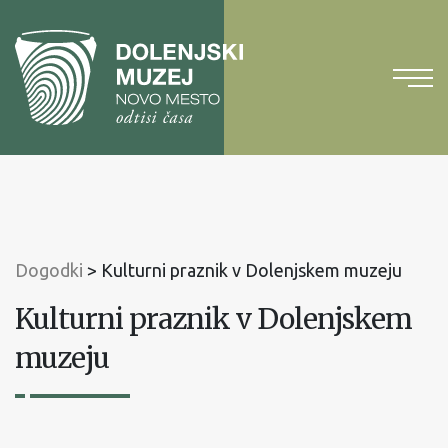
Na
vsebino
Na
glavni
meni
Dogodki
>
Kulturni praznik v Dolenjskem muzeju
Kulturni praznik v Dolenjskem
muzeju