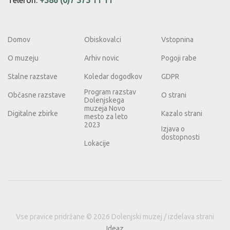
Domov
Obiskovalci
Vstopnina
O muzeju
Arhiv novic
Pogoji rabe
Stalne razstave
Koledar dogodkov
GDPR
Program razstav
Občasne razstave
O strani
Dolenjskega
muzeja Novo
Digitalne zbirke
Kazalo strani
mesto za leto
2023
Izjava o
dostopnosti
Lokacije
Vse pravice pridržane © 2026 Dolenjski muzej / izdelava strani
Ideaz