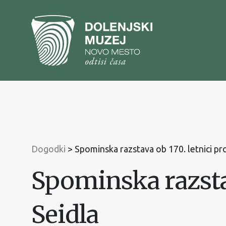
Na
vsebino
Na
glavni
meni
Dogodki
>
Spominska razstava ob 170. letnici pr
Spominska razstav
Seidla