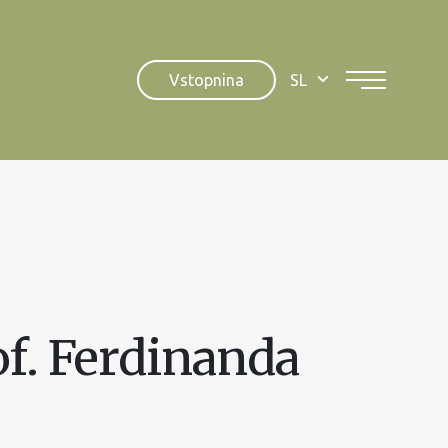
Vstopnina
SL
of. Ferdinanda