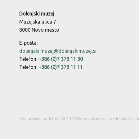
Dolenjski muzej
Muzejska ulica 7
8000 Novo mesto
E-pošta:
dolenjski.muzej@dolenjskimuzej.si
Telefon:
+386 (0)7 373 11 30
Telefon:
+386 (0)7 373 11 11
Vse pravice pridržane © 2026 Dolenjski muzej / izdelava stran