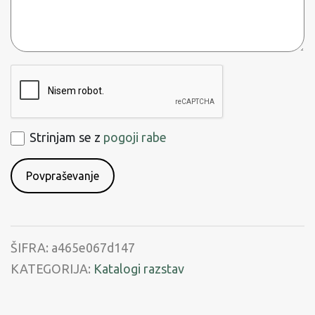
ReCaptcha
Strinjam
Strinjam se z
pogoji rabe
se
s
pogoji
rabe
ŠIFRA:
a465e067d147
KATEGORIJA:
Katalogi razstav