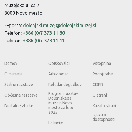
Muzejska ulica 7
8000 Novo mesto
E-pošta:
dolenjski.muzej@dolenjskimuzej.si
Telefon:
+386 (0)7 373 11 30
Telefon:
+386 (0)7 373 11 11
Domov
Obiskovalci
Vstopnina
O muzeju
Arhiv novic
Pogoji rabe
Stalne razstave
Koledar dogodkov
GDPR
Program razstav
Občasne razstave
O strani
Dolenjskega
muzeja Novo
Digitalne zbirke
Kazalo strani
mesto za leto
2023
Izjava o
dostopnosti
Lokacije