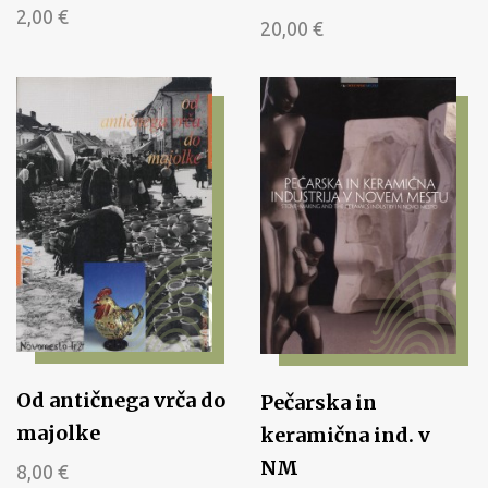
2,00
€
20,00
€
Od antičnega vrča do
Pečarska in
majolke
keramična ind. v
NM
8,00
€