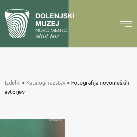
Na
vsebino
Na
glavni
meni
Izdelki
>
Katalogi razstav
>
Fotografija novomeških
avtorjev