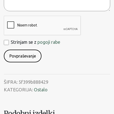
ReCaptcha
Strinjam
Strinjam se z
pogoji rabe
se
s
pogoji
rabe
ŠIFRA:
5f399b888429
KATEGORIJA:
Ostalo
Podobni izdelki