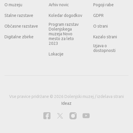
O muzeju
Arhiv novic
Pogoji rabe
Stalne razstave
Koledar dogodkov
GDPR
Program razstav
Občasne razstave
O strani
Dolenjskega
muzeja Novo
Digitalne zbirke
Kazalo strani
mesto za leto
2023
Izjava o
dostopnosti
Lokacije
Vse pravice pridržane © 2026 Dolenjski muzej / izdelava strani
Ideaz