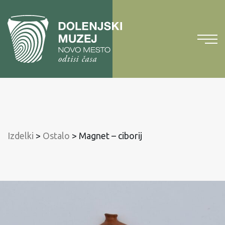
Na
vsebino
Na
glavni
meni
Izdelki
>
Ostalo
>
Magnet – ciborij