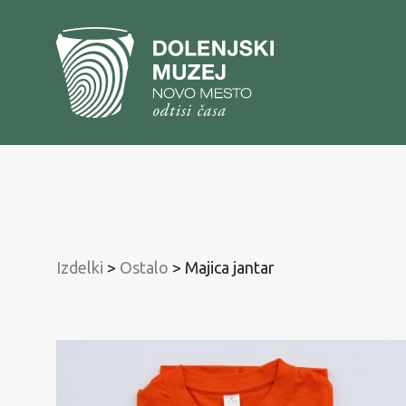
Na
vsebino
Na
glavni
meni
Izdelki
>
Ostalo
>
Majica jantar