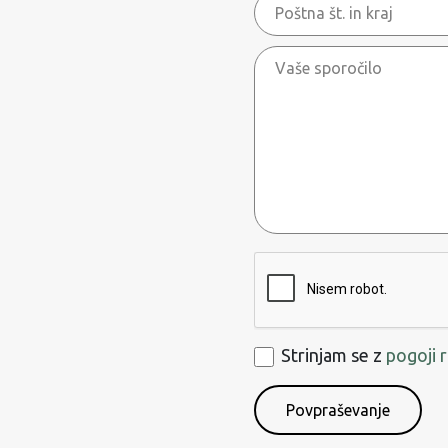
Poštna
št.
Vaše
in
sporočilo
kraj
ReCaptcha
Strinjam
Strinjam se z
pogoji 
se
s
pogoji