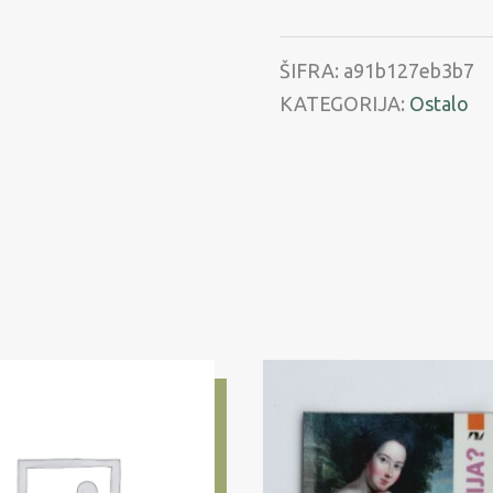
rabe
ŠIFRA:
a91b127eb3b7
KATEGORIJA:
Ostalo