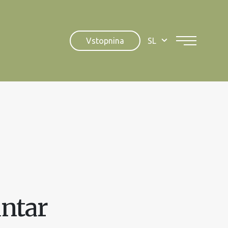
Vstopnina
SL
antar