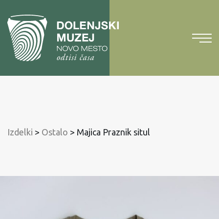
Na
vsebino
Na
glavni
meni
Izdelki
>
Ostalo
>
Majica Praznik situl