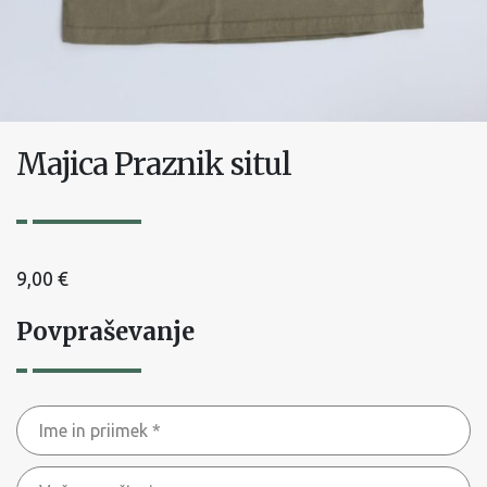
Majica Praznik situl
9,00
€
Povpraševanje
Ime
in
Vaša
priimek