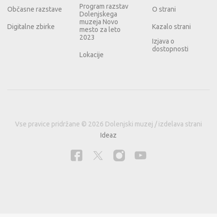
Program razstav
Občasne razstave
O strani
Dolenjskega
muzeja Novo
Digitalne zbirke
Kazalo strani
mesto za leto
2023
Izjava o
dostopnosti
Lokacije
Vse pravice pridržane © 2026 Dolenjski muzej / izdelava strani
Ideaz