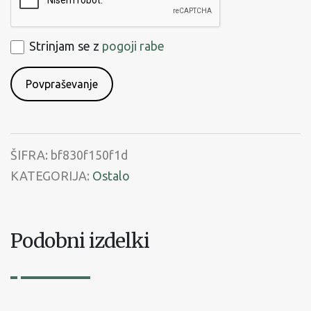
Strinjam
Strinjam se z
pogoji rabe
se
s
pogoji
rabe
ŠIFRA:
bf830f150f1d
KATEGORIJA:
Ostalo
Podobni izdelki