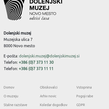
Dolenjski muzej
Muzejska ulica 7
8000 Novo mesto
E-pošta:
dolenjski.muzej@dolenjskimuzej.si
Telefon:
+386 (0)7 373 11 30
Telefon:
+386 (0)7 373 11 11
Domov
Obiskovalci
Vstopnina
O muzeju
Arhiv novic
Pogoji rabe
Stalne razstave
Koledar dogodkov
GDPR