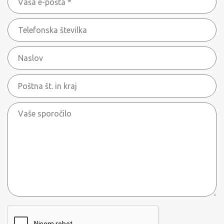
e-
*
Telefonska
pošta
številka
*
Naslov
Poštna
št.
Vaše
in
sporočilo
kraj
ReCaptcha