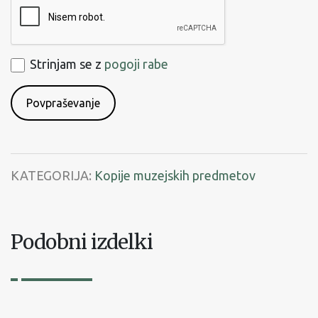
ReCaptcha
Strinjam
Strinjam se z
pogoji rabe
se
s
pogoji
rabe
KATEGORIJA:
Kopije muzejskih predmetov
Podobni izdelki