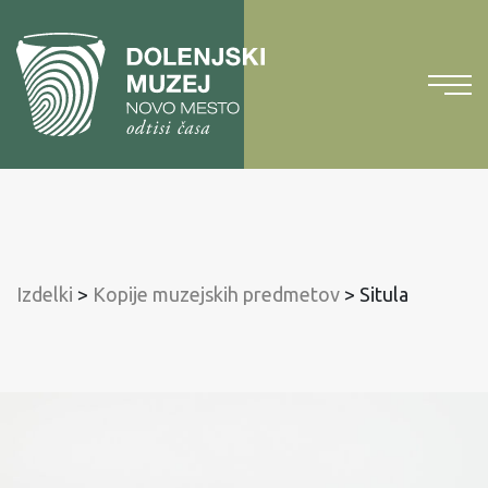
Na
vsebino
Na
glavni
meni
Izdelki
>
Kopije muzejskih predmetov
>
Situla