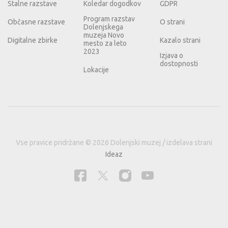
Stalne razstave
Koledar dogodkov
GDPR
Program razstav
Občasne razstave
O strani
Dolenjskega
muzeja Novo
Digitalne zbirke
Kazalo strani
mesto za leto
2023
Izjava o
dostopnosti
Lokacije
Vse pravice pridržane © 2026 Dolenjski muzej / izdelava strani
Ideaz