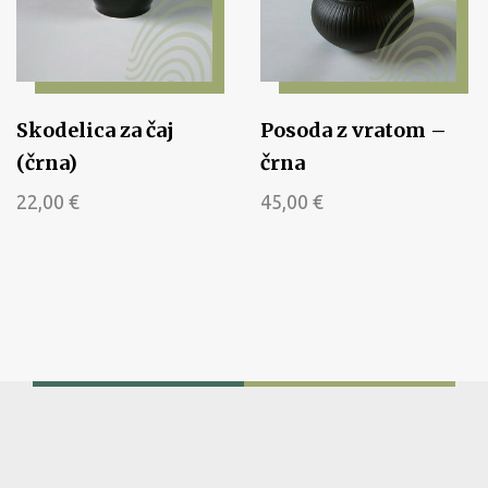
Skodelica za čaj
Posoda z vratom –
(črna)
črna
22,00
€
45,00
€