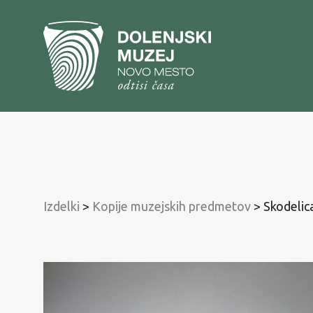
Na
vsebino
Na
glavni
meni
Izdelki
>
Kopije muzejskih predmetov
>
Skodelica