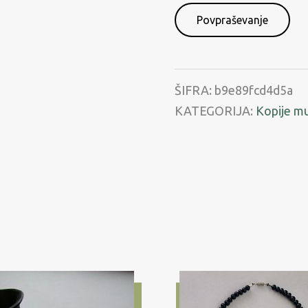
se
s
pogoji
rabe
ŠIFRA:
b9e89fcd4d5a
KATEGORIJA:
Kopije m