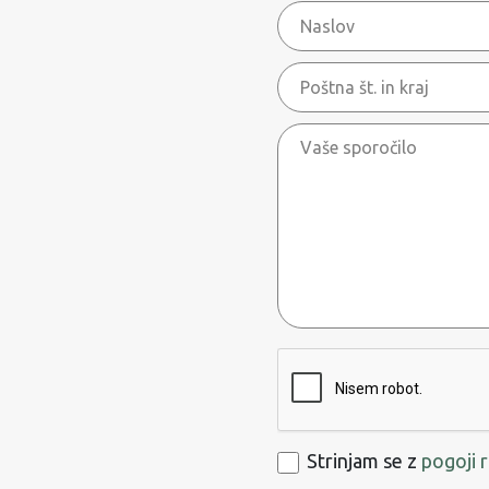
Naslov
Poštna
št.
Vaše
in
sporočilo
kraj
ReCaptcha
Strinjam
Strinjam se z
pogoji 