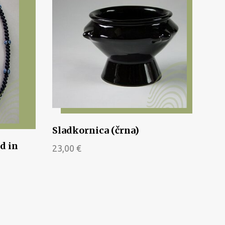
Sladkornica (črna)
d in
23,00
€