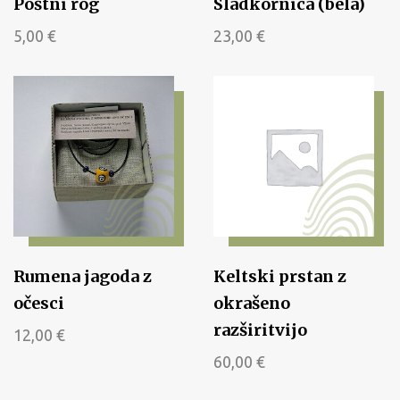
Poštni rog
Sladkornica (bela)
5,00
€
23,00
€
Rumena jagoda z
Keltski prstan z
očesci
okrašeno
razširitvijo
12,00
€
60,00
€