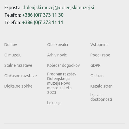
E-pošta:
dolenjski.muzej@dolenjskimuzej.si
Telefon:
+386 (0)7 373 11 30
Telefon:
+386 (0)7 373 11 11
Domov
Obiskovalci
Vstopnina
O muzeju
Arhiv novic
Pogoji rabe
Stalne razstave
Koledar dogodkov
GDPR
Program razstav
Občasne razstave
O strani
Dolenjskega
muzeja Novo
Digitalne zbirke
Kazalo strani
mesto za leto
2023
Izjava o
dostopnosti
Lokacije