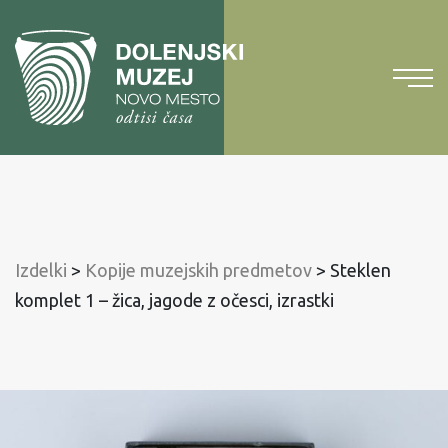
Na
vsebino
Na
glavni
meni
Izdelki
>
Kopije muzejskih predmetov
>
Steklen
komplet 1 – žica, jagode z očesci, izrastki