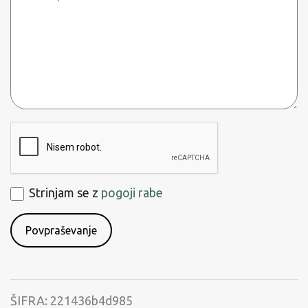
sporočilo
kraj
ReCaptcha
Strinjam
Strinjam se z
pogoji rabe
se
s
pogoji
rabe
ŠIFRA:
221436b4d985