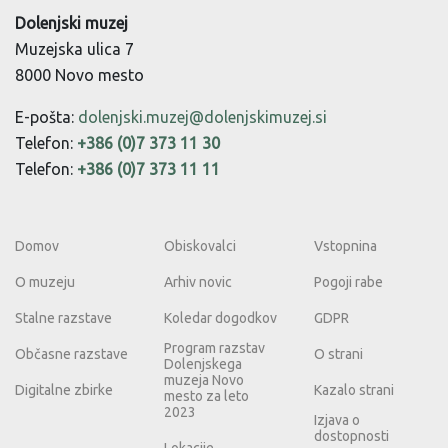
Dolenjski muzej
Muzejska ulica 7
8000 Novo mesto
E-pošta:
dolenjski.muzej@dolenjskimuzej.si
Telefon:
+386 (0)7 373 11 30
Telefon:
+386 (0)7 373 11 11
Domov
Obiskovalci
Vstopnina
O muzeju
Arhiv novic
Pogoji rabe
Stalne razstave
Koledar dogodkov
GDPR
Program razstav
Občasne razstave
O strani
Dolenjskega
muzeja Novo
Digitalne zbirke
Kazalo strani
mesto za leto
2023
Izjava o
dostopnosti