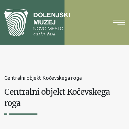
Na
vsebino
Na
glavni
meni
Centralni objekt Kočevskega roga
Centralni objekt Kočevskega
roga