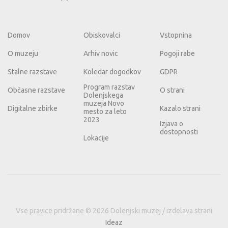
Domov
Obiskovalci
Vstopnina
O muzeju
Arhiv novic
Pogoji rabe
Stalne razstave
Koledar dogodkov
GDPR
Program razstav
Občasne razstave
O strani
Dolenjskega
muzeja Novo
Digitalne zbirke
Kazalo strani
mesto za leto
2023
Izjava o
dostopnosti
Lokacije
Vse pravice pridržane © 2026 Dolenjski muzej / izdelava strani
Ideaz