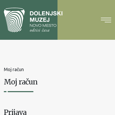
Na
vsebino
Na
glavni
meni
Moj račun
Moj račun
Prijava