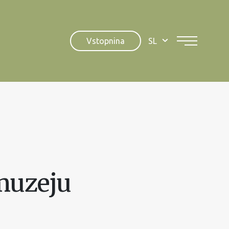
Vstopnina
SL
muzeju