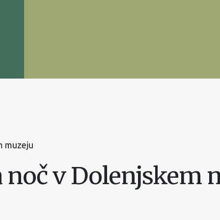
m muzeju
a noč v Dolenjskem 