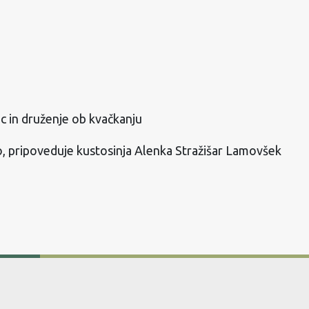
c in druženje ob kvačkanju
 pripoveduje kustosinja Alenka Stražišar Lamovšek