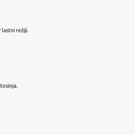
astni režiji.
tosinja.