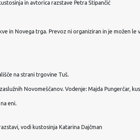
 kustosinja in avtorica razstave Petra Stipančić
 in Novega trga. Prevoz ni organiziran in je možen le v l
išče na strani trgovine Tuš.
n zaslužnih Novomeščanov. Vodenje: Majda Pungerčar, kus
na eni.
stavi, vodi kustosinja Katarina Dajčman