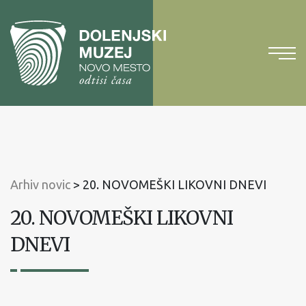
Na
vsebino
Na
glavni
meni
Arhiv novic
>
20. NOVOMEŠKI LIKOVNI DNEVI
20. NOVOMEŠKI LIKOVNI
DNEVI