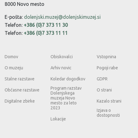
8000 Novo mesto
E-pošta:
dolenjski.muzej@dolenjskimuzej.si
Telefon:
+386 (0)7 373 11 30
Telefon:
+386 (0)7 373 11 11
Domov
Obiskovalci
Vstopnina
O muzeju
Arhiv novic
Pogoji rabe
Stalne razstave
Koledar dogodkov
GDPR
Program razstav
Občasne razstave
O strani
Dolenjskega
muzeja Novo
Digitalne zbirke
Kazalo strani
mesto za leto
2023
Izjava o
dostopnosti
Lokacije