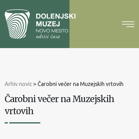
Na
vsebino
Na
glavni
meni
Arhiv novic
>
Čarobni večer na Muzejskih vrtovih
Čarobni večer na Muzejskih
vrtovih