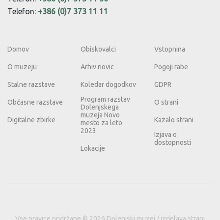
Telefon:
+386 (0)7 373 11 11
Domov
Obiskovalci
Vstopnina
O muzeju
Arhiv novic
Pogoji rabe
Stalne razstave
Koledar dogodkov
GDPR
Program razstav
Občasne razstave
O strani
Dolenjskega
muzeja Novo
Digitalne zbirke
Kazalo strani
mesto za leto
2023
Izjava o
dostopnosti
Lokacije
Vse pravice pridržane © 2026 Dolenjski muzej / izdelava strani