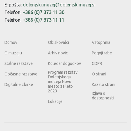
E-pošta:
dolenjski.muzej@dolenjskimuzej.si
Telefon:
+386 (0)7 373 11 30
Telefon:
+386 (0)7 373 11 11
Domov
Obiskovalci
Vstopnina
O muzeju
Arhiv novic
Pogoji rabe
Stalne razstave
Koledar dogodkov
GDPR
Program razstav
Občasne razstave
O strani
Dolenjskega
muzeja Novo
Digitalne zbirke
Kazalo strani
mesto za leto
2023
Izjava o
dostopnosti
Lokacije