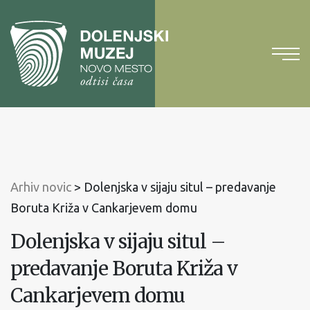
Na
vsebino
Na
glavni
meni
Arhiv novic
>
Dolenjska v sijaju situl – predavanje
Boruta Križa v Cankarjevem domu
Dolenjska v sijaju situl –
predavanje Boruta Križa v
Cankarjevem domu