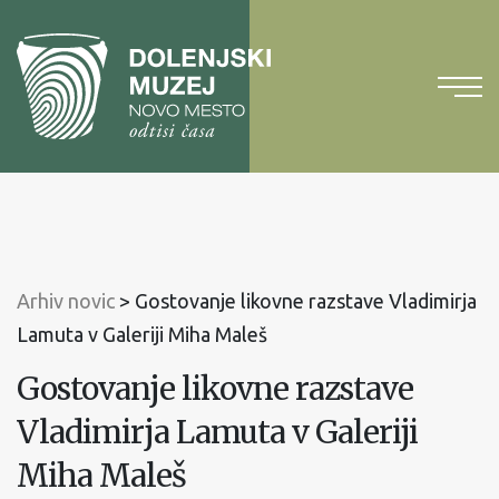
Na
vsebino
Na
glavni
meni
Arhiv novic
>
Gostovanje likovne razstave Vladimirja
Lamuta v Galeriji Miha Maleš
Gostovanje likovne razstave
Vladimirja Lamuta v Galeriji
Miha Maleš