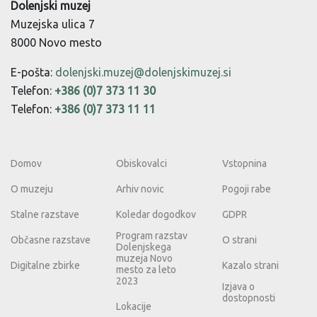
Dolenjski muzej
Muzejska ulica 7
8000 Novo mesto
E-pošta:
dolenjski.muzej@dolenjskimuzej.si
Telefon:
+386 (0)7 373 11 30
Telefon:
+386 (0)7 373 11 11
Domov
Obiskovalci
Vstopnina
O muzeju
Arhiv novic
Pogoji rabe
Stalne razstave
Koledar dogodkov
GDPR
Program razstav
Občasne razstave
O strani
Dolenjskega
muzeja Novo
Digitalne zbirke
Kazalo strani
mesto za leto
2023
Izjava o
dostopnosti
Lokacije