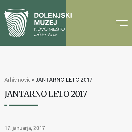
Na
vsebino
Na
glavni
meni
Arhiv novic
>
JANTARNO LETO 2017
JANTARNO LETO 2017
17. januarja, 2017