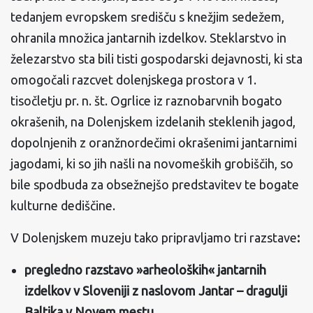
tedanjem evropskem središču s knežjim sedežem,
ohranila množica jantarnih izdelkov. Steklarstvo in
železarstvo sta bili tisti gospodarski dejavnosti, ki sta
omogočali razcvet dolenjskega prostora v 1.
tisočletju pr. n. št. Ogrlice iz raznobarvnih bogato
okrašenih, na Dolenjskem izdelanih steklenih jagod,
dopolnjenih z oranžnordečimi okrašenimi jantarnimi
jagodami, ki so jih našli na novomeških grobiščih, so
bile spodbuda za obsežnejšo predstavitev te bogate
kulturne dediščine.
V Dolenjskem muzeju tako pripravljamo tri razstave
:
pregledno razstavo »arheoloških« jantarnih
izdelkov v Sloveniji z naslovom Jantar – dragulji
Baltika v Novem mestu,