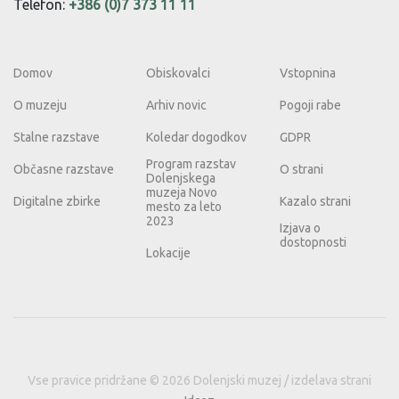
Telefon:
+386 (0)7 373 11 11
Domov
Obiskovalci
Vstopnina
O muzeju
Arhiv novic
Pogoji rabe
Stalne razstave
Koledar dogodkov
GDPR
Program razstav
Občasne razstave
O strani
Dolenjskega
muzeja Novo
Digitalne zbirke
Kazalo strani
mesto za leto
2023
Izjava o
dostopnosti
Lokacije
Vse pravice pridržane © 2026 Dolenjski muzej / izdelava strani