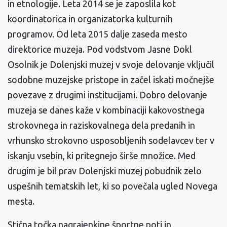
in etnologije. Leta 2014 se je zaposlila kot
koordinatorica in organizatorka kulturnih
programov. Od leta 2015 dalje zaseda mesto
direktorice muzeja. Pod vodstvom Jasne Dokl
Osolnik je Dolenjski muzej v svoje delovanje vključil
sodobne muzejske pristope in začel iskati močnejše
povezave z drugimi institucijami. Dobro delovanje
muzeja se danes kaže v kombinaciji kakovostnega
strokovnega in raziskovalnega dela predanih in
vrhunsko strokovno usposobljenih sodelavcev ter v
iskanju vsebin, ki pritegnejo širše množice. Med
drugim je bil prav Dolenjski muzej pobudnik zelo
uspešnih tematskih let, ki so povečala ugled Novega
mesta.
Stična točka nagrajenkine športne poti in