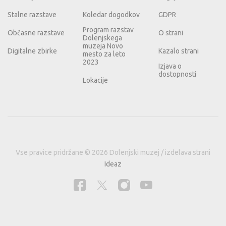
Stalne razstave
Koledar dogodkov
GDPR
Program razstav
Občasne razstave
O strani
Dolenjskega
muzeja Novo
Digitalne zbirke
Kazalo strani
mesto za leto
2023
Izjava o
dostopnosti
Lokacije
Vse pravice pridržane © 2026 Dolenjski muzej / izdelava strani
Ideaz