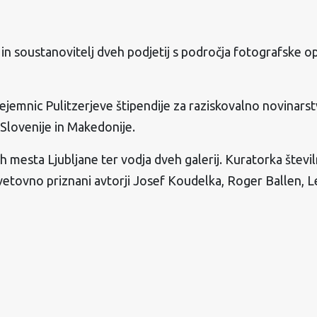
lj in soustanovitelj dveh podjetij s področja fotografske op
rejemnic Pulitzerjeve štipendije za raziskovalno novinar
Slovenije in Makedonije.
jah mesta Ljubljane ter vodja dveh galerij. Kuratorka števi
etovno priznani avtorji Josef Koudelka, Roger Ballen, Lee