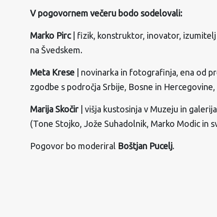
V pogovornem večeru bodo sodelovali:
Marko Pirc
| fizik, konstruktor, inovator, izumite
na Švedskem.
Meta Krese
| novinarka in fotografinja, ena od p
zgodbe s področja Srbije, Bosne in Hercegovine, 
Marija Skočir
| višja kustosinja v Muzeju in galeri
(Tone Stojko, Jože Suhadolnik, Marko Modic in sv
Pogovor bo moderiral
Boštjan Pucelj
.