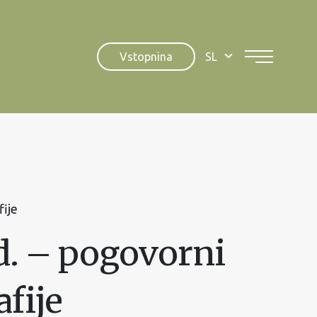
Vstopnina
SL
fije
ed. – pogovorni
fije