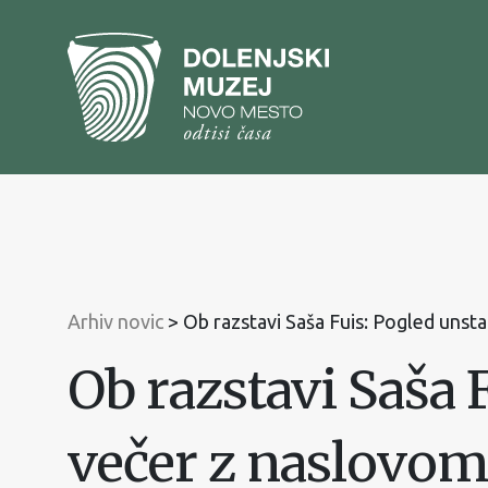
Na
vsebino
Na
glavni
meni
Arhiv novic
>
Ob razstavi Saša Fuis: Pogled unst
Ob razstavi Saša 
večer z naslovom 