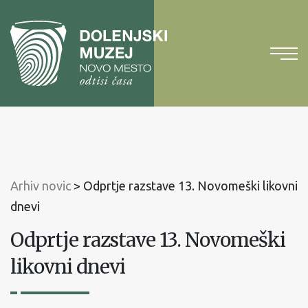
Na
vsebino
Na
glavni
meni
Arhiv novic
>
Odprtje razstave 13. Novomeški likovni
dnevi
Odprtje razstave 13. Novomeški
likovni dnevi