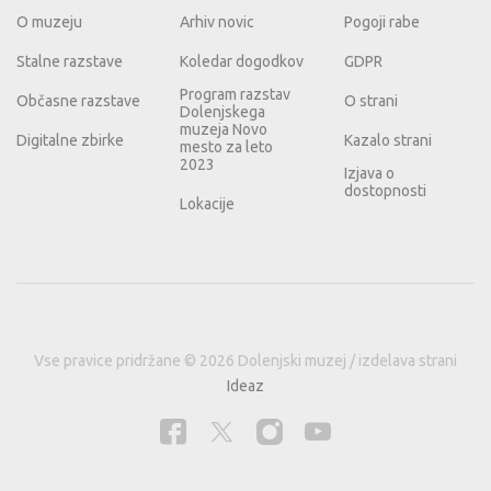
O muzeju
Arhiv novic
Pogoji rabe
Stalne razstave
Koledar dogodkov
GDPR
Program razstav
Občasne razstave
O strani
Dolenjskega
muzeja Novo
Digitalne zbirke
Kazalo strani
mesto za leto
2023
Izjava o
dostopnosti
Lokacije
Vse pravice pridržane © 2026 Dolenjski muzej / izdelava strani
Ideaz