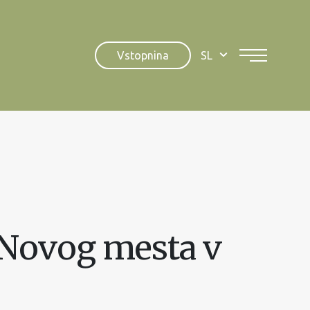
Vstopnina
SL
 Novog mesta v