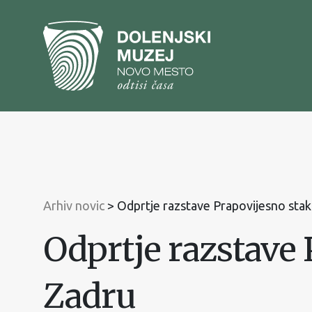
Na
vsebino
Na
glavni
meni
Arhiv novic
>
Odprtje razstave Prapovijesno sta
Odprtje razstave
Zadru