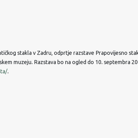
antičkog stakla v Zadru, odprtje razstave Prapovijesno st
njskem muzeju. Razstava bo na ogled do 10. septembra 20
ta/
.