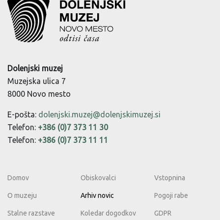
Dolenjski muzej
Muzejska ulica 7
8000 Novo mesto
E-pošta:
dolenjski.muzej@dolenjskimuzej.si
Telefon:
+386 (0)7 373 11 30
Telefon:
+386 (0)7 373 11 11
Domov
Obiskovalci
Vstopnina
O muzeju
Arhiv novic
Pogoji rabe
Stalne razstave
Koledar dogodkov
GDPR