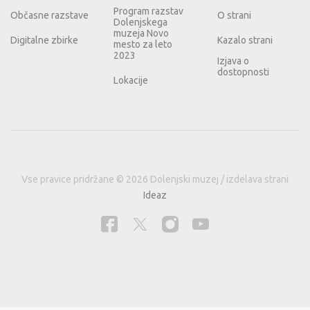
Program razstav
Občasne razstave
O strani
Dolenjskega
muzeja Novo
Digitalne zbirke
Kazalo strani
mesto za leto
2023
Izjava o
dostopnosti
Lokacije
Vse pravice pridržane © 2026 Dolenjski muzej / izdelava strani
Ideaz