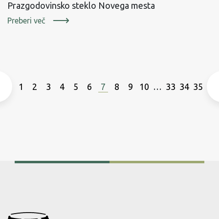
Prazgodovinsko steklo Novega mesta
Preberi več
←
1
2
3
4
5
6
7
8
9
10
…
33
34
35