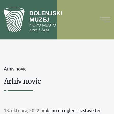
Na
vsebino
Na
glavni
meni
Arhiv novic
Arhiv novic
13. oktobra, 2022:
Vabimo na ogled razstave ter