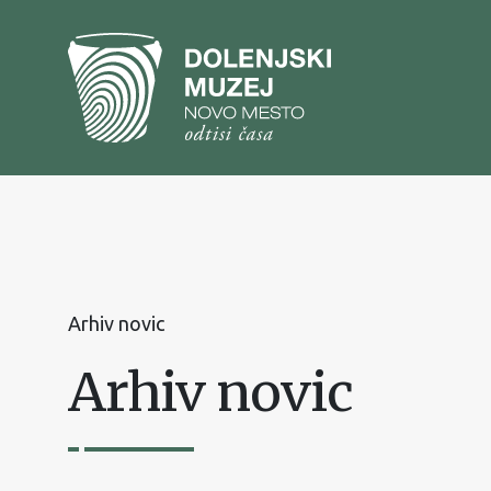
Na
vsebino
Na
glavni
meni
Arhiv novic
Arhiv novic