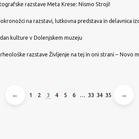
tografske razstave Meta Krese: Nismo Stroji!
okronožci na razstavi, lutkovna predstava in delavnica iz
 dan kulture v Dolenjskem muzeju
rheološke razstave Življenje na tej in oni strani – Novo 
←
1
2
3
4
5
6
…
33
34
35
→