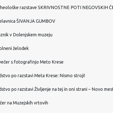
arheološke razstave SKRIVNOSTNE POTI NEGOVSKIH 
elavnica ŠIVANJA GUMBOV
aznik v Dolenjskem muzeju
olneni želodek
ečer s fotografinjo Meto Krese
stvo po razstavi Meta Krese: Nismo stroji!
tvo po razstavi Življenje na tej in oni strani – Novo mes
čer na Muzejskih vrtovih